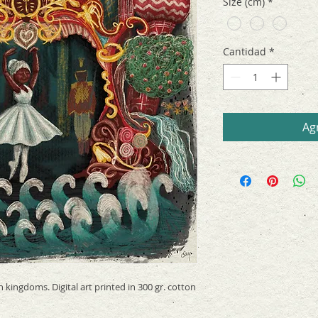
Size (cm)
*
por
17
Centímetros
Cantidad
*
Agr
 kingdoms. Digital art printed in 300 gr. cotton