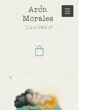
,
Aron
Morales
Ilustrador