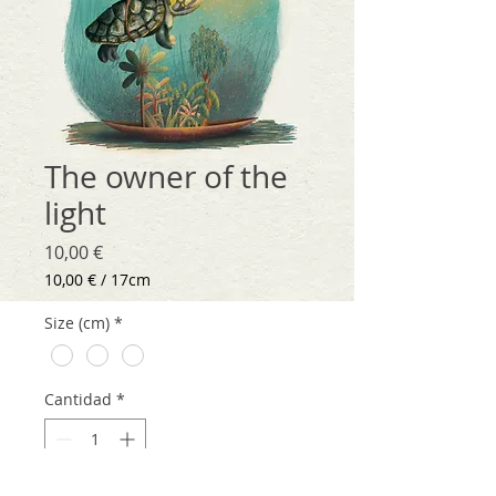
The owner of the
light
Precio
10,00 €
10,00 €
/
17cm
10,00 €
por
Size (cm)
*
17
Centímetros
Cantidad
*