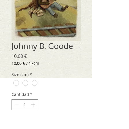
Johnny B. Goode
Precio
10,00 €
10,00 €
/
17cm
10,00 €
por
Size (cm)
*
17
Centímetros
Cantidad
*
Agregar al carrito